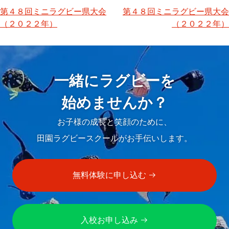
第４８回ミニラグビー県大会
第４８回ミニラグビー県大会
投
（２０２２年）
（２０２２年）
稿
ナ
ビ
一緒にラグビーを
ゲ
始めませんか？
ー
お子様の成長と笑顔のために、
シ
田園ラグビースクールがお手伝いします。
ョ
ン
無料体験に申し込む
入校お申し込み