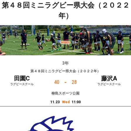
第４８回ミニラグビー県大会（２０２２
会員ページ
メニュー
年）
3年
第４８回ミニラグビー県大会（２０２２年）
田園C
藤沢A
-
40
28
ラグビースクール
ラグビースクール
柳島スポーツ公園
11.23
Wed
11:00