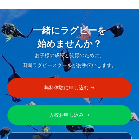
稿
ナ
ビ
一緒にラグビーを
ゲ
始めませんか？
ー
お子様の成長と笑顔のために、
シ
田園ラグビースクールがお手伝いします。
ョ
ン
無料体験に申し込む
入校お申し込み