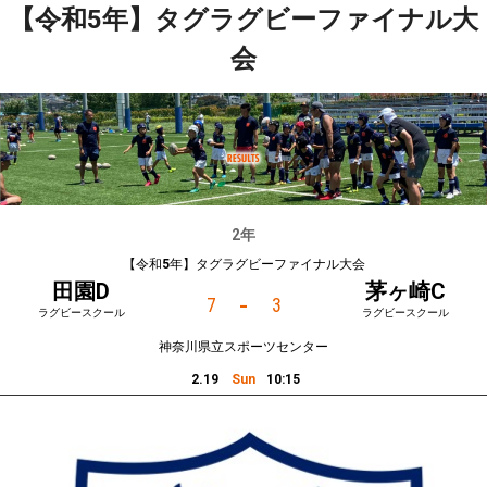
【令和5年】タグラグビーファイナル大
会員ページ
メニュー
会
2年
【令和5年】タグラグビーファイナル大会
田園D
茅ヶ崎C
-
7
3
ラグビースクール
ラグビースクール
神奈川県立スポーツセンター
2.19
Sun
10:15