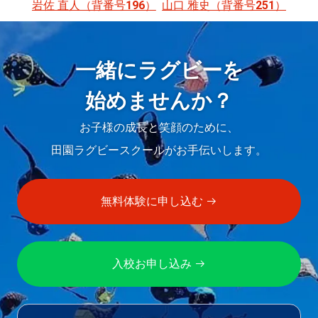
岩佐 直人（背番号196）
山口 雅史（背番号251）
投
稿
ナ
一緒にラグビーを
ビ
始めませんか？
ゲ
お子様の成長と笑顔のために、
ー
田園ラグビースクールがお手伝いします。
シ
ョ
無料体験に申し込む
ン
入校お申し込み