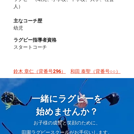
人）
主なコーチ歴
幼児
ラグビー指導者資格
スタートコーチ
鈴木 章仁（背番号296）
和田 泰聖（背番号○○）
投
稿
ナ
一緒にラグビーを
ビ
始めませんか？
ゲ
お子様の成長と笑顔のために、
ー
田園ラグビースクールがお手伝いします。