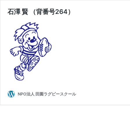
石澤 賢 （背番号264）
NPO法人 田園ラグビースクール